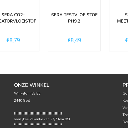
SERA CO2-
SERA TESTVLOEISTOF
S
ICATORVLOEISTOF
PH9.2
MEE
€8,79
€8,49
ONZE WINKEL
P
Winkelom 83 B5
Go
2440 Geel
Ko
Ver
!!!!!!!!!!!!!!!!!!!!!!!!!!!!!!!!!!!!!!!!!!!!!!!!!!!!!!!!
Tec
Jaarlijkse Vakantie van 27/7 tem 9/8
Dec
!!!!!!!!!!!!!!!!!!!!!!!!!!!!!!!!!!!!!!!!!!!!!!!!!!!!!!!!