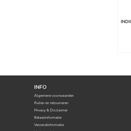
IND
INFO
Algemene voorwaarden
Ruilen en retourneren
Privacy & Disclaimer
Betaalinformatie
Verzendinformatie