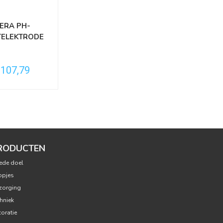
ERA PH-
TELEKTRODE
€107,79
RODUCTEN
ede doel
opjes
zorging
hniek
oratie