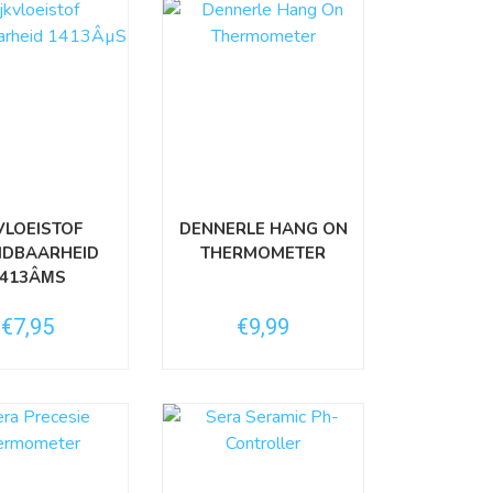
KVLOEISTOF
DENNERLE HANG ON
IDBAARHEID
THERMOMETER
1413ÂΜS
€7,95
€9,99