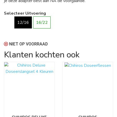
je deze adapter best aan NA de voorgaande.
Selecteer Uitvoering
12/16
16/22
NIET OP VOORRAAD
Klanten kochten ook