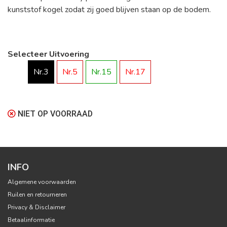
kunststof kogel zodat zij goed blijven staan op de bodem.
Selecteer Uitvoering
Nr.3
Nr.5
Nr.15
Nr.17
NIET OP VOORRAAD
INFO
Algemene voorwaarden
Ruilen en retourneren
Privacy & Disclaimer
Betaalinformatie