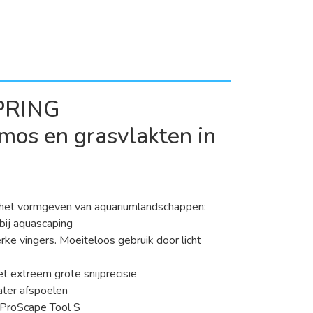
PRING
mos en grasvlakten in
r het vormgeven van aquariumlandschappen:
bij aquascaping
ke vingers. Moeiteloos gebruik door licht
t extreem grote snijprecisie
ater afspoelen
 ProScape Tool S