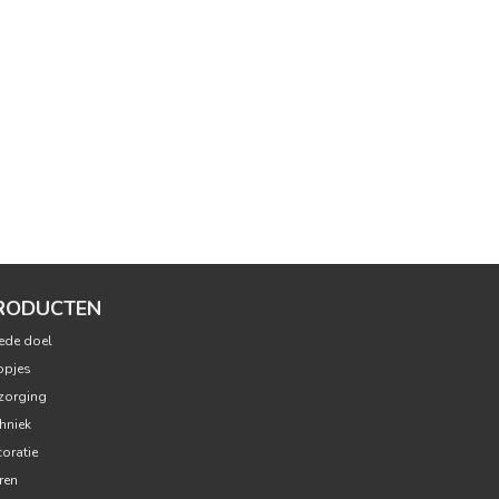
RODUCTEN
ede doel
opjes
zorging
hniek
oratie
ren