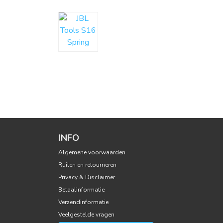
INFO
Algemene voorwaarden
Ruilen en retourneren
Privacy & Disclaimer
Betaalinformatie
Verzendinformatie
Veelgestelde vragen