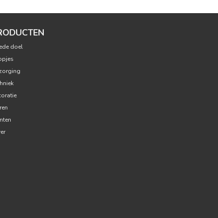
RODUCTEN
ede doel
opjes
zorging
hniek
oratie
ren
nten
ver