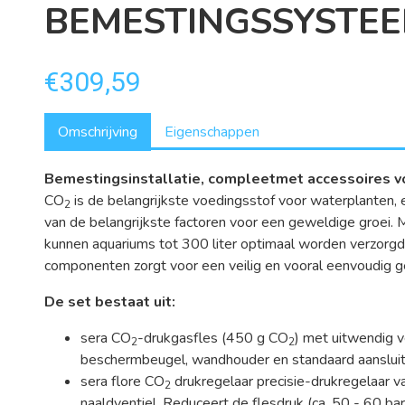
BEMESTINGSSYSTE
€309,59
Omschrijving
Eigenschappen
Bemestingsinstallatie, compleetmet accessoires v
CO
is de belangrijkste voedingsstof voor waterplanten,
2
van de belangrijkste factoren voor een geweldige groei. 
kunnen aquariums tot 300 liter optimaal worden verzorgd
componenten zorgt voor een veilig en vooral eenvoudig g
De set bestaat uit:
sera CO
-drukgasfles (450 g CO
) met uitwendig v
2
2
beschermbeugel, wandhouder en standaard aansluiti
sera flore CO
drukregelaar precisie-drukregelaar va
2
naaldventiel. Reduceert de flesdruk (ca. 50 - 60 ba