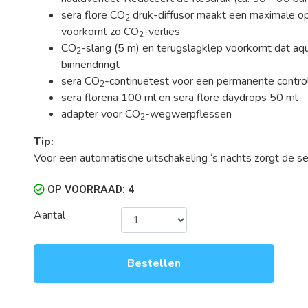
sera flore CO
druk-diffusor maakt een maximale op
2
voorkomt zo CO
-verlies
2
CO
-slang (5 m) en terugslagklep voorkomt dat a
2
binnendringt
sera CO
-continuetest voor een permanente contro
2
sera florena 100 ml en sera flore daydrops 50 ml
adapter voor CO
-wegwerpflessen
2
Tip:
Voor een automatische uitschakeling ‘s nachts zorgt de se
OP VOORRAAD: 4
Aantal
Bestellen