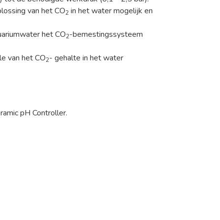
lossing van het CO
in het water mogelijk en
2
quariumwater het CO
-bemestingssysteem
2
le van het CO
- gehalte in het water
2
ramic pH Controller.